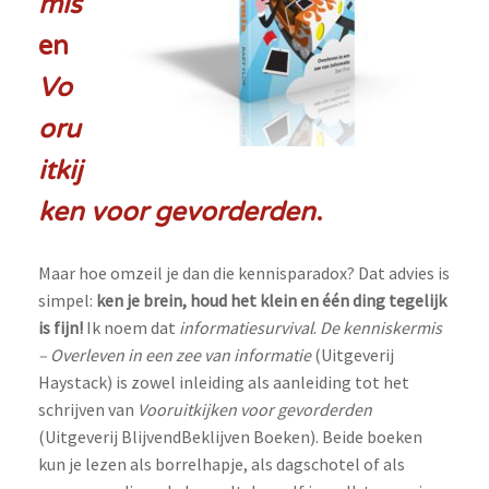
mis
en
Vo
oru
itkij
ken voor gevorderden
.
Maar hoe omzeil je dan die kennisparadox? Dat advies is
simpel:
ken je brein, houd het klein en één ding tegelijk
is fijn!
Ik noem dat
informatiesurvival
.
De kenniskermis
– Overleven in een zee van informatie
(Uitgeverij
Haystack) is zowel inleiding als aanleiding tot het
schrijven van
Vooruitkijken voor gevorderden
(Uitgeverij BlijvendBeklijven Boeken). Beide boeken
kun je lezen als borrelhapje, als dagschotel of als