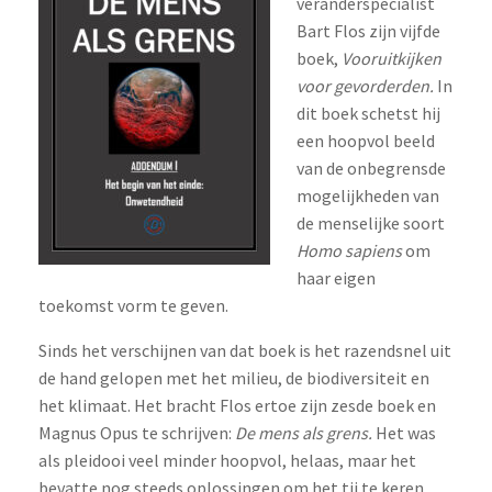
veranderspecialist
Bart Flos zijn vijfde
boek,
Vooruitkijken
voor gevorderden.
In
dit boek schetst hij
een hoopvol beeld
van de onbegrensde
mogelijkheden van
de menselijke soort
Homo sapiens
om
haar eigen
toekomst vorm te geven.
Sinds het verschijnen van dat boek is het razendsnel uit
de hand gelopen met het milieu, de biodiversiteit en
het klimaat. Het bracht Flos ertoe zijn zesde boek en
Magnus Opus te schrijven:
De mens als grens.
Het was
als pleidooi veel minder hoopvol, helaas, maar het
bevatte nog steeds oplossingen om het tij te keren.