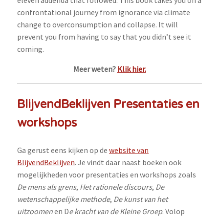
eleven addenda that followed. This book takes you on a
confrontational journey from ignorance via climate
change to overconsumption and collapse. It will
prevent you from having to say that you didn’t see it
coming.
Meer weten?
Klik hier.
BlijvendBeklijven Presentaties en
workshops
Ga gerust eens kijken op de
website van
BlijvendBeklijven
. Je vindt daar naast boeken ook
mogelijkheden voor presentaties en workshops zoals
De mens als grens
,
Het rationele discours
,
De
wetenschappelijke methode
,
De kunst van het
uitzoomen
en D
e kracht van de Kleine Groep
. Volop