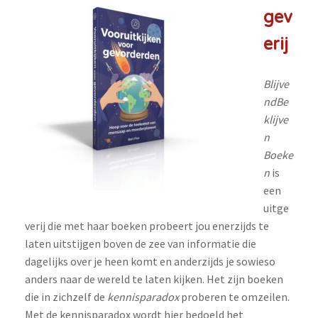
gev
erij
Blijve
ndBe
klijve
n
Boeke
n
is
een
uitge
verij die met haar boeken probeert jou enerzijds te
laten uitstijgen boven de zee van informatie die
dagelijks over je heen komt en anderzijds je sowieso
anders naar de wereld te laten kijken. Het zijn boeken
die in zichzelf de
kennisparadox
proberen te omzeilen.
Met de kennisparadox wordt hier bedoeld het