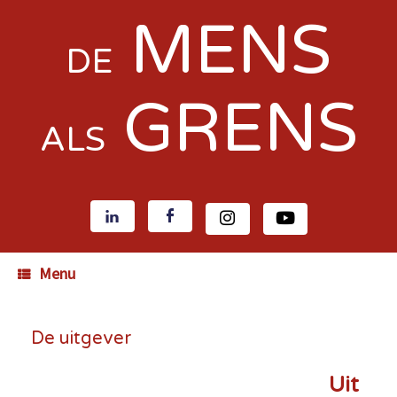
MENS
DE
GRENS
ALS
Menu
De uitgever
Uit