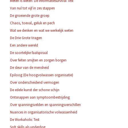
Meten is weten: De Informatiesurvival Test
Van nul tot vijf in zes stappen
De groeiende grote groep
Chaos, toeval, geluk en pech
Wat we denken en wat we werkelijk weten
De Drie Grote Vragen
Een andere wereld
De soortelijke faalspiraal
Over feiten smijten en zorgen borgen
De sleur van de mensheid
Epiloog (De hoogvolwassen organisatie)
Over onderscheidend vermogen
De edele kunst der schone schijn
Ontsnappen aan symptoombestrijding
Over spanningsvelden en spanningsverschillen
Nuances in organisatorische volwassenheid
De Workaholic Test
Soft skills als underdog