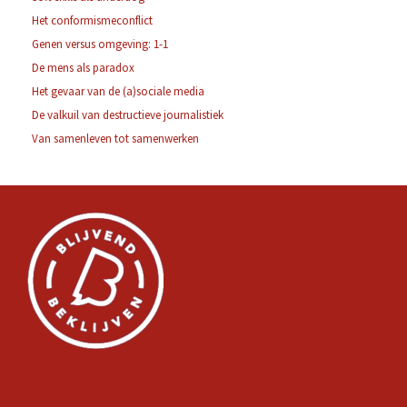
Het conformismeconflict
Genen versus omgeving: 1-1
De mens als paradox
Het gevaar van de (a)sociale media
De valkuil van destructieve journalistiek
Van samenleven tot samenwerken