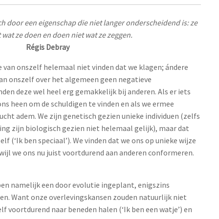
h door een eigenschap die niet langer onderscheidend is: ze
 wat ze doen en doen niet wat ze zeggen.
Régis Debray
e van onszelf helemaal niet vinden dat we klagen; ándere
an onszelf over het algemeen geen negatieve
n deze wel heel erg gemakkelijk bij anderen. Als er iets
 ons heen om de schuldigen te vinden en als we ermee
ht adem. We zijn genetisch gezien unieke individuen (zelfs
ing zijn biologisch gezien niet helemaal gelijk), maar dat
f (‘Ik ben speciaal’). We vinden dat we ons op unieke wijze
wijl we ons nu juist voortdurend aan anderen conformeren.
en namelijk een door evolutie ingeplant, enigszins
en. Want onze overlevingskansen zouden natuurlijk niet
elf voortdurend naar beneden halen (‘Ik ben een watje’) en