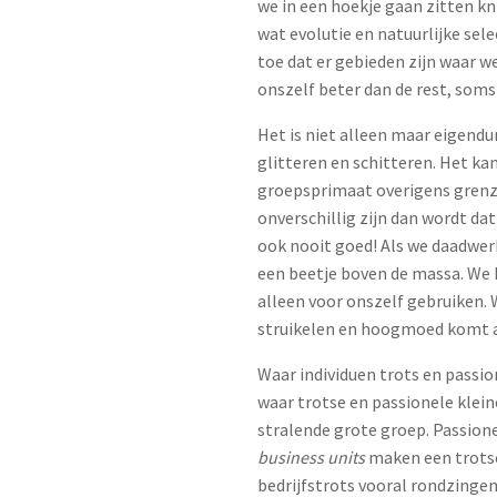
we in een hoekje gaan zitten kn
wat evolutie en natuurlijke se
toe dat er gebieden zijn waar w
onszelf beter dan de rest, soms 
Het is niet alleen maar eigendun
glitteren en schitteren. Het kan
groepsprimaat overigens grenzen
onverschillig zijn dan wordt dat
ook nooit goed! Als we daadwerk
een beetje boven de massa. We
alleen voor onszelf gebruiken. 
struikelen en hoogmoed komt al
Waar individuen trots en passio
waar trotse en passionele klein
stralende grote groep. Passion
business units
maken een trotse 
bedrijfstrots vooral rondzinge