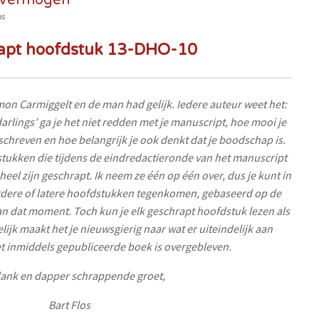
 vermogen
os
apt hoofdstuk 13-DHO-10
imon Carmiggelt en de man had gelijk. Iedere auteur weet het:
arlings’ ga je het niet redden met je manuscript, hoe mooi je
geschreven en hoe belangrijk je ook denkt dat je boodschap is.
fdstukken die tijdens de eindredactieronde van het manuscript
eheel zijn geschrapt. Ik neem ze één op één over, dus je kunt in
erdere of latere hoofdstukken tegenkomen, gebaseerd op de
an dat moment. Toch kun je elk geschrapt hoofdstuk lezen als
elijk maakt het je nieuwsgierig naar wat er uiteindelijk aan
t inmiddels gepubliceerde boek is overgebleven.
ank en dapper schrappende groet,
Bart Flos