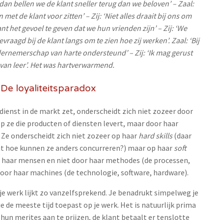
at dan bellen we de klant sneller terug dan we beloven’ – Zaal:
et de klant voor zitten’ – Zij: ‘Niet alles draait bij ons om
ant het gevoel te geven dat we hun vrienden zijn’ – Zij: ‘We
raagd bij de klant langs om te zien hoe zij werken’. Zaal: ‘Bij
ndernemerschap van harte ondersteund’ – Zij: ‘Ik mag gerust
van leer’. Het was hartverwarmend.
De loyaliteitsparadox
 dienst in de markt zet, onderscheidt zich niet zozeer door
 ze die producten of diensten levert, maar door haar
e onderscheidt zich niet zozeer op haar
hard skills
(daar
nt hoe kunnen ze anders concurreren?) maar op haar
soft
or haar mensen en niet door haar methodes (de processen,
door haar machines (de technologie, software, hardware).
je werk lijkt zo vanzelfsprekend. Je benadrukt simpelweg je
e de meeste tijd toepast op je werk. Het is natuurlijk prima
hun merites aan te prijzen, de klant betaalt er tenslotte