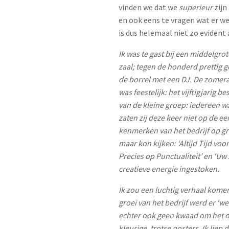
vinden we dat we
superieur
zijn
en ook eens te vragen wat er w
is dus helemaal niet zo evident
Ik was te gast bij een middelgrot
zaal; tegen de honderd prettig
de borrel met een DJ. De zomer
was feestelijk: het vijftigjarig 
van de kleine groep: iedereen wa
zaten zij deze keer niet op de ee
kenmerken van het bedrijf op gr
maar kon kijken: ‘Altijd Tijd voor
Precies op Punctualiteit’ en ‘Uw 
creatieve energie ingestoken.
Ik zou een luchtig verhaal komen
groei van het bedrijf werd er ‘
echter ook geen kwaad om het o
kleurige, trotse posters. Ik lie