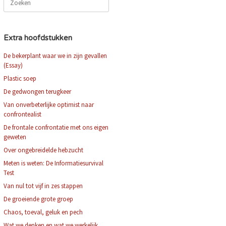
naar:
Extra hoofdstukken
De bekerplant waar we in zijn gevallen
(Essay)
Plastic soep
De gedwongen terugkeer
Van onverbeterlijke optimist naar
confrontealist
De frontale confrontatie met ons eigen
geweten
Over ongebreidelde hebzucht
Meten is weten: De Informatiesurvival
Test
Van nul tot vijf in zes stappen
De groeiende grote groep
Chaos, toeval, geluk en pech
Wat we denken en wat we werkelijk