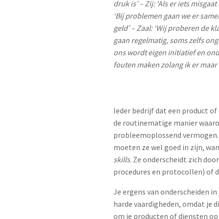
druk is’ – Zij: ‘Als er iets misga
‘Bij problemen gaan we er samen m
geld’ – Zaal: ‘Wij proberen de kl
gaan regelmatig, soms zelfs ongev
ons wordt eigen initiatief en o
fouten maken zolang ik er maar 
Ieder bedrijf dat een product of
de routinematige manier waarop
probleemoplossend vermogen. Z
moeten ze wel goed in zijn, wa
skills
. Ze onderscheidt zich do
procedures en protocollen) of 
Je ergens van onderscheiden in 
harde vaardigheden, omdat je di
om je producten of diensten op 