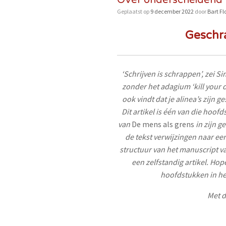
Over onderscheidend
Geplaatst op
9 december 2022
door
Bart Fl
Geschr
‘Schrijven is schrappen’, zei S
zonder het adagium ‘kill your d
ook vindt dat je alinea’s zijn 
Dit artikel is één van die hoo
van
De mens als grens
in zijn g
de tekst verwijzingen naar e
structuur van het manuscript v
een zelfstandig artikel. Hop
hoofdstukken in he
Met d