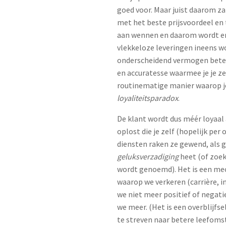
goed voor. Maar juist daarom za
met het beste prijsvoordeel en 
aan wennen en daarom wordt er 
vlekkeloze leveringen ineens wo
onderscheidend vermogen beteke
en accuratesse waarmee je je z
routinematige manier waarop je
loyaliteitsparadox
.
De klant wordt dus méér loyaa
oplost die je zelf (hopelijk per
diensten raken ze gewend, als g
geluksverzadiging
heet (of zoe
wordt genoemd). Het is een me
waarop we verkeren (carrière, in
we niet meer positief of negati
we meer. (Het is een overblijfs
te streven naar betere leefoms