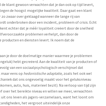
l de klant gewoon verwachten dat je dan ook op tijd levert,
tegen de hoogst mogelijke kwaliteit. Daar gaat een klant
zo zwaar over geklaagd wanneer die lange rij van
rdt onderbroken door een incident, probleem of crisis. Echt
nt echter dat je méér loyaliteit creëert door de snelheid
elfveroorzaakte problemen verhelpt, dan door de
 producten en diensten levert. Ik noem dat de
l aan je door de doelmatige manier waarmee je problemen
 ongeluk) hebt gecreëerd. Aan de kwaliteit van je producten of
evolg van een sociaalpsychologisch verschijnsel dat
k maar eens op
hedonistische adaptatie
, zoals het ook wel
chaniek dat ons ongevoelig maakt voor het geluksniveau
komen, auto, huis, materieel bezit). Na verloop van tijd zijn
ef over het bereikte niveau en willen we meer, verwachten
el uit ons leven als jagers-verzamelaars, want het loont om
tandigheden, het vergroot uiteindelijk onze