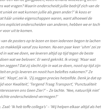
ens wat vragen? Waarin onderscheidt jullie bedrijf zich van de
t uniek en wat kunnen jullie als geen ander?’ Ik koos er
wat háár unieke eigenschappen waren, want alhoewel de
ons expliciet onderscheiden van anderen, hebben we er toch
 voor uit te komen.
van de posters op te lezen en toen iedereen begon te lachen
et zo makkelijk vanaf zou komen. Na een paar keer ‘uhm’ zei ze
d in wat we doen, we leveren altijd op tijd tegen de beste
 doen wat we beloven’. Er werd geknikt. Ik vroeg: ‘Maar wat
n zeggen? Dat zij slecht zijn in wat ze doen, nooit op tijd zijn
iteit en prijs leveren en nooit hun beloftes nakomen?’ Ze
et’. ‘Klopt’, zei ik. ‘Zij zeggen precies hetzelfde. Denk je dat op
ijd voor Kwaliteit’, ‘Tergend Traag Transport’, ‘Punctualiteit
teresseren ons Geen Zier?’ – Ze lachte. ‘Nee, natuurlijk niet’
lie échte onderscheidend vermogen?’
aal: ‘Ik heb toffe collega’s’ – ‘Wij helpen elkaar altijd als het