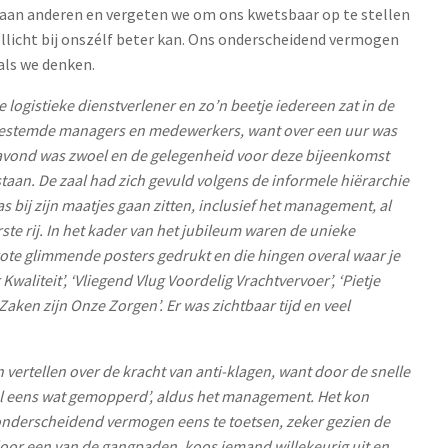
 aan anderen en vergeten we om ons kwetsbaar op te stellen
ellicht bij onszélf beter kan. Ons onderscheidend vermogen
 als we denken.
e logistieke dienstverlener en zo’n beetje iedereen zat in de
 gestemde managers en medewerkers, want over een uur was
avond was zwoel en de gelegenheid voor deze bijeenkomst
bestaan. De zaal had zich gevuld volgens de informele hiërarchie
s bij zijn maatjes gaan zitten, inclusief het management, al
rste rij. In het kader van het jubileum waren de unieke
ote glimmende posters gedrukt en die hingen overal waar je
 Kwaliteit’, ‘Vliegend Vlug Voordelig Vrachtvervoer’, ‘Pietje
Zaken zijn Onze Zorgen’. Er was zichtbaar tijd en veel
 vertellen over de kracht van anti-klagen, want door de snelle
wel eens wat gemopperd’, aldus het management. Het kon
nderscheidend vermogen eens te toetsen, zeker gezien de
p door een van de gangpaden, koos iemand willekeurig uit en