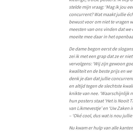
stelde mijn vraag: ‘Mag ik jou e
concurrent? Wat maakt jullie éch
bewust voor om niet te vragen 
meesten van ons vinden dat we 
moeite mee daar in het openbaar
De dame begon eerst de slogans 
zei ik met een grap dat ze er ni
vervolgens: ‘Wij zijn gewoon goe
kwaliteit en de beste prijs en we
denk je dan dat jullie concurrente
en altijd tegen de slechtste kwal
knikte van nee. ‘Waarschijnlijk ni
hun posters staat ‘Het is Nooit T
van Likmevestje’ en ‘Uw Zaken in
– ‘Oké cool, dus wat is nou jul
Nu kwam er hulp van alle kanten. Z