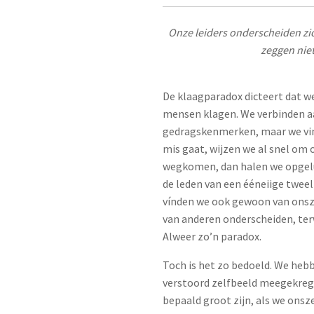
Onze leiders onderscheiden zic
zeggen niet
De klaagparadox dicteert dat w
mensen klagen. We verbinden a
gedragskenmerken, maar we vinde
mis gaat, wijzen we al snel om
wegkomen, dan halen we opgeluc
de leden van een ééneiige tweel
vínden we ook gewoon van onszel
van anderen onderscheiden, ter
Alweer zo’n paradox.
Toch is het zo bedoeld. We hebb
verstoord zelfbeeld meegekreg
bepaald groot zijn, als we onsz