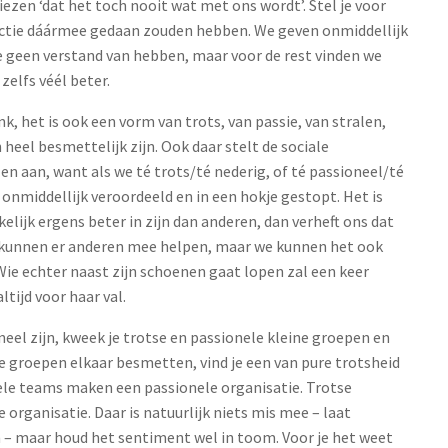
iezen ‘dat het toch nooit wat met ons wordt’. Stel je voor
lectie dáármee gedaan zouden hebben. We geven onmiddellijk
e geen verstand van hebben, maar voor de rest vinden we
zelfs véél beter.
k, het is ook een vorm van trots, van passie, van stralen,
 heel besmettelijk zijn. Ook daar stelt de sociale
 aan, want als we té trots/té nederig, of té passioneel/té
 onmiddellijk veroordeeld en in een hokje gestopt. Het is
elijk ergens beter in zijn dan anderen, dan verheft ons dat
 kunnen er anderen mee helpen, maar we kunnen het ook
Wie echter naast zijn schoenen gaat lopen zal een keer
tijd voor haar val.
neel zijn, kweek je trotse en passionele kleine groepen en
e groepen elkaar besmetten, vind je een van pure trotsheid
ele teams maken een passionele organisatie. Trotse
organisatie. Daar is natuurlijk niets mis mee – laat
n – maar houd het sentiment wel in toom. Voor je het weet