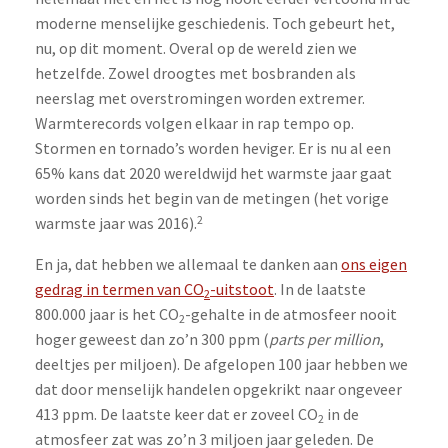
moderne menselijke geschiedenis. Toch gebeurt het,
nu, op dit moment. Overal op de wereld zien we
hetzelfde. Zowel droogtes met bosbranden als
neerslag met overstromingen worden extremer.
Warmterecords volgen elkaar in rap tempo op.
Stormen en tornado’s worden heviger. Er is nu al een
65% kans dat 2020 wereldwijd het warmste jaar gaat
worden sinds het begin van de metingen (het vorige
2
warmste jaar was 2016).
En ja, dat hebben we allemaal te danken aan
ons eigen
gedrag in termen van CO
-uitstoot
. In de laatste
2
800.000 jaar is het CO
-gehalte in de atmosfeer nooit
2
hoger geweest dan zo’n 300 ppm (
parts per million
,
deeltjes per miljoen). De afgelopen 100 jaar hebben we
dat door menselijk handelen opgekrikt naar ongeveer
413 ppm. De laatste keer dat er zoveel CO
in de
2
atmosfeer zat was zo’n 3 miljoen jaar geleden. De