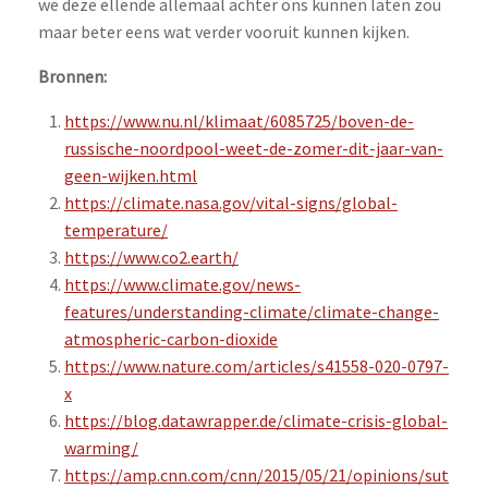
we deze ellende allemaal achter ons kunnen laten zou
maar beter eens wat verder vooruit kunnen kijken.
Bronnen:
https://www.nu.nl/klimaat/6085725/boven-de-
russische-noordpool-weet-de-zomer-dit-jaar-van-
geen-wijken.html
https://climate.nasa.gov/vital-signs/global-
temperature/
https://www.co2.earth/
https://www.climate.gov/news-
features/understanding-climate/climate-change-
atmospheric-carbon-dioxide
https://www.nature.com/articles/s41558-020-0797-
x
https://blog.datawrapper.de/climate-crisis-global-
warming/
https://amp.cnn.com/cnn/2015/05/21/opinions/sut