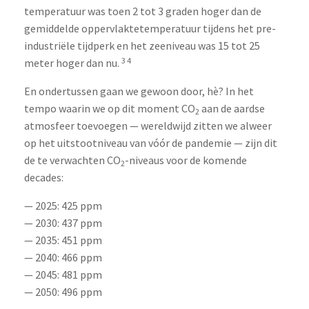
temperatuur was toen 2 tot 3 graden hoger dan de
gemiddelde oppervlaktetemperatuur tijdens het pre-
industriële tijdperk en het zeeniveau was 15 tot 25
3 4
meter hoger dan nu.
En ondertussen gaan we gewoon door, hè? In het
tempo waarin we op dit moment CO
aan de aardse
2
atmosfeer toevoegen — wereldwijd zitten we alweer
op het uitstootniveau van vóór de pandemie — zijn dit
de te verwachten CO
-niveaus voor de komende
2
decades:
— 2025: 425 ppm
— 2030: 437 ppm
— 2035: 451 ppm
— 2040: 466 ppm
— 2045: 481 ppm
— 2050: 496 ppm